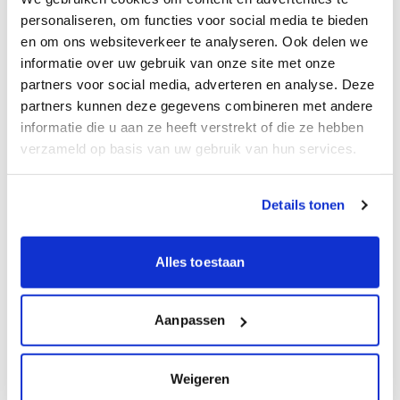
personaliseren, om functies voor social media te bieden
meest mens- en milieuvriendelijke verfformules
.
en om ons websiteverkeer te analyseren. Ook delen we
informatie over uw gebruik van onze site met onze
partners voor social media, adverteren en analyse. Deze
partners kunnen deze gegevens combineren met andere
informatie die u aan ze heeft verstrekt of die ze hebben
verzameld op basis van uw gebruik van hun services.
Details tonen
Alles toestaan
Aanpassen
Alternatieve grondstoffen
Weigeren